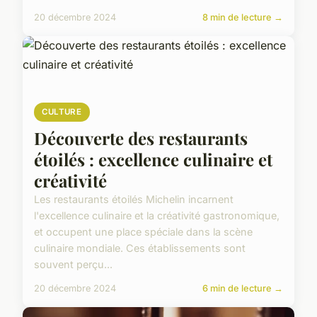
20 décembre 2024
8 min de lecture →
CULTURE
Découverte des restaurants
étoilés : excellence culinaire et
créativité
Les restaurants étoilés Michelin incarnent
l'excellence culinaire et la créativité gastronomique,
et occupent une place spéciale dans la scène
culinaire mondiale. Ces établissements sont
souvent perçu...
20 décembre 2024
6 min de lecture →