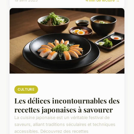
19 avril 2025
4 min de lecture →
CULTURE
Les délices incontournables des
recettes japonaises à savourer
La cuisine japonaise est un véritable festival de
saveurs, alliant traditions séculaires et techniques
accessibles. Découvrez des recettes