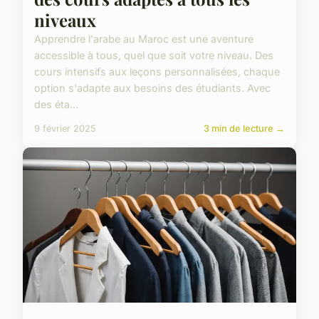
niveaux
Apprendre l'arabe au Maroc est une aventure
accessible à tous, quel que soit votre niveau. Des
cours intensifs aux leçons personnalisées, chaque
option s'adapte aux besoins des étudiants. Avec
des éta...
9 février 2025
3 min de lecture →