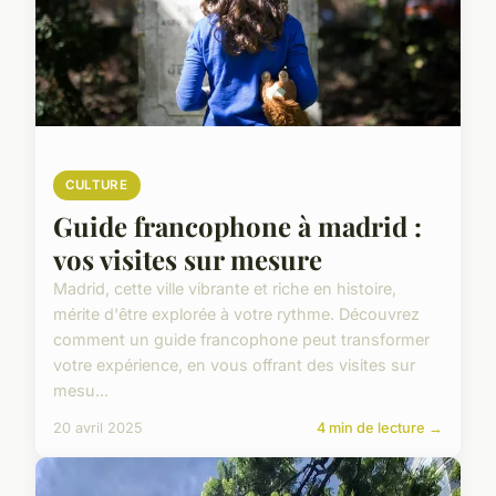
CULTURE
Guide francophone à madrid :
vos visites sur mesure
Madrid, cette ville vibrante et riche en histoire,
mérite d'être explorée à votre rythme. Découvrez
comment un guide francophone peut transformer
votre expérience, en vous offrant des visites sur
mesu...
20 avril 2025
4 min de lecture →