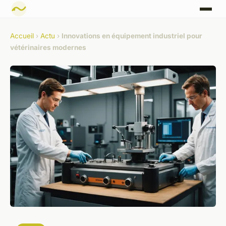
Accueil
›
Actu
›
Innovations en équipement industriel pour
vétérinaires modernes