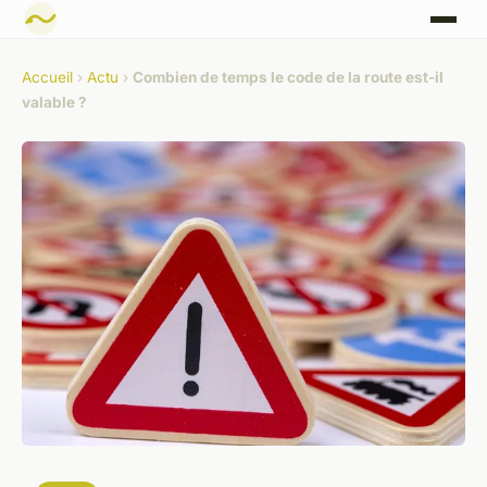
Accueil
›
Actu
›
Combien de temps le code de la route est-il
valable ?